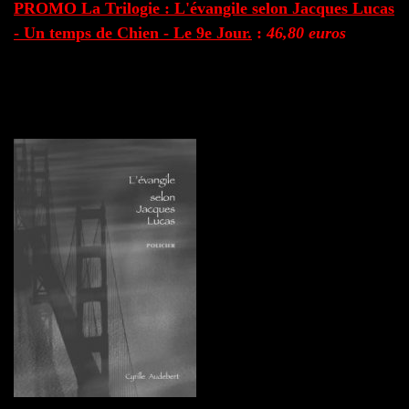
PROMO La Trilogie : L'évangile selon Jacques Lucas
- Un temps de Chien - Le 9e Jour.
:
46,80 euros