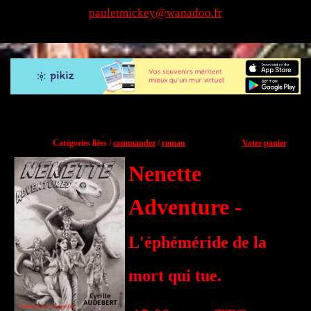
pauletmickey@wanadoo.fr
Catégories liées /
commandez
/
roman
Votre panier
Nenette
Adventure -
L'éphéméride de la
mort qui tue.